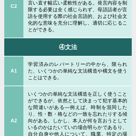
言い直す幅広い柔軟性がある。発言内容を制
C2
限する必要は全く感じられず、母語話者が言
語を使用する際の社会言語的、および社会文
化的な意味を充分に理解し、適切に応じるこ
とができる。
④文法
学習済みのレパートリーの中から、限られ
A1
た、いくつかの単純な文法構造や構文を使う
ことはできる。
いくつかの単純な文法構造を正しく使うこと
ができるが、依然として決まって犯す基本的
な間違いがある―例えば、時制を混同した
り、性・数・格などの一致を忘れたりする傾
A2
向がある。しかし、本人が何を言おうとして
いるのかはたいていの場合明らかであるり、
自分自身や他人について、職業、特定の場