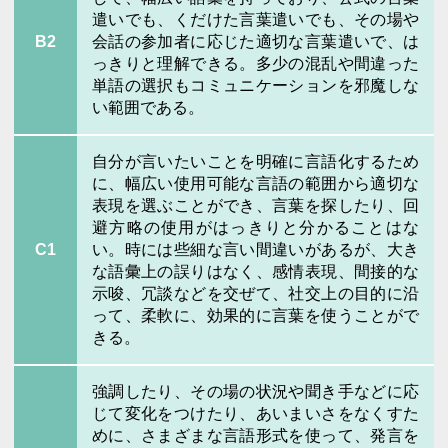
遣いでも、くだけた言葉遣いでも、その場や
B2
会話の参加者に応じた適切な言葉遣いで、は
っきりと理解できる。多少の混乱や間違った
単語の選択もコミュニケーションを邪魔しな
い範囲である。
自分が言いたいことを明確に言語化するため
に、幅広い使用可能な言語の範囲から適切な
表現を選ぶことができ、言葉を探したり、回
避方略の使用がはっきりと分かることはな
C1
い。時には些細な言い間違いがあるが、大き
な語彙上の誤りはなく、感情表現、間接的な
示唆、冗談などを交ぜて、社交上の目的に沿
って、柔軟に、効果的に言葉を使うことがで
きる。
強調したり、その場の状況や聞き手などに応
じて変化をつけたり、あいまいさをなくすた
めに、さまざまな言語形式を使って、発言を