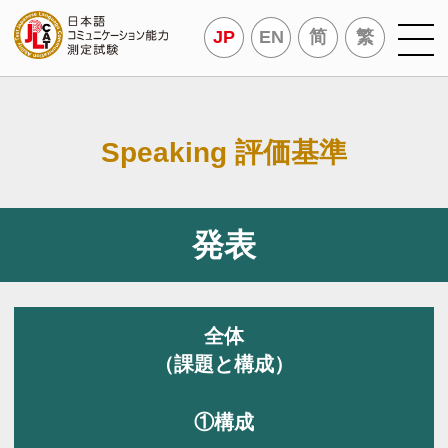
JP
EN
简
繁
Speaking 評価基準
発表
全体
（課題と構成）
①構成