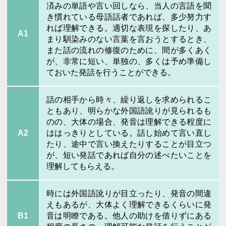
済みの単語や言い回しなら、当人の言語を聞
き慣れている母語話者であれば、多少努力す
れば理解できる。適切な表現を探したり、あ
A1
まり馴染みのない言葉を言おうとするとき、
また話の流れの修復のために、間が多くあく
が、非常に短い、単独の、多くは予め準備し
ておいた発話を行うことができる。
話の相手から時々、繰り返しを求められるこ
ともあり、明らかな外国語訛りが見られるも
のの、大体の場合、発音は理解できる程度に
A2
ははっきりとしている。話し始めて言い直し
たり、途中で言い換えたりすることが目立つ
が、短い発話であれば自分の述べたいことを
理解してもらえる。
時には外国語訛りが目立ったり、発音の間違
えもあるが、大体よく理解できるくらいに発
B1
音は明瞭である。他人の助けを借りずにある