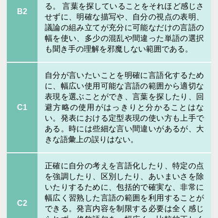
る。 言葉を探していることをそれほど感じさ
B2
せずに、明確な描写や、自分の視点の表明、
議論の組み立てが充分に可能なだけの言語の
幅を使い、多少の混乱や間違った単語の選択
も聞き手の理解を邪魔しない範囲である。
自分が言いたいことを明確に言語化するため
に、幅広い使用可能な言語の範囲から適切な
表現を選ぶことができ、言葉を探したり、回
C1
避方略の使用がはっきりと分かることはな
い。発表における定型表現の使い方も上手で
ある。時には些細な言い間違いがあるが、大
きな語彙上の誤りはない。
正確に自分の考えを言語化したり、特定の点
を強調したり、区別したり、あいまいさを除
いたりするために、包括的で確実な、非常に
幅広く習熟した言語の範囲を利用することが
C2
できる。発言内容を制限する必要は全く感じ