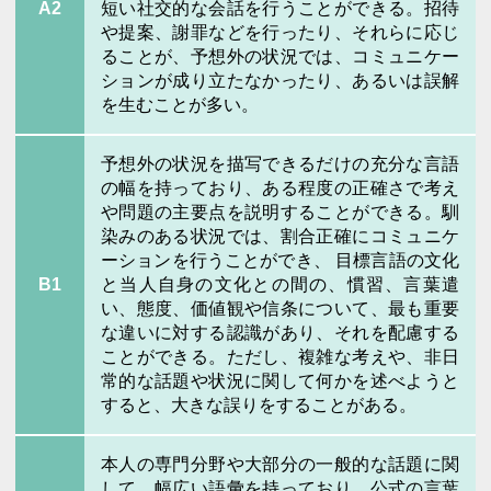
A2
短い社交的な会話を行うことができる。招待
や提案、謝罪などを行ったり、それらに応じ
ることが、予想外の状況では、コミュニケー
ションが成り立たなかったり、あるいは誤解
を生むことが多い。
予想外の状況を描写できるだけの充分な言語
の幅を持っており、ある程度の正確さで考え
や問題の主要点を説明することができる。馴
染みのある状況では、割合正確にコミュニケ
ーションを行うことができ、 目標言語の文化
B1
と当人自身の文化との間の、慣習、言葉遣
い、態度、価値観や信条について、最も重要
な違いに対する認識があり、それを配慮する
ことができる。ただし、複雑な考えや、非日
常的な話題や状況に関して何かを述べようと
すると、大きな誤りをすることがある。
本人の専門分野や大部分の一般的な話題に関
して、幅広い語彙を持っており、公式の言葉