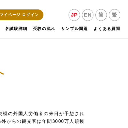
JP
EN
简
繁
マイページ ログイン
各試験詳細
受験の流れ
サンプル問題
よくある質問
へ
人規模の外国人労働者の来日が予想され
外からの観光客は年間3000万人規模