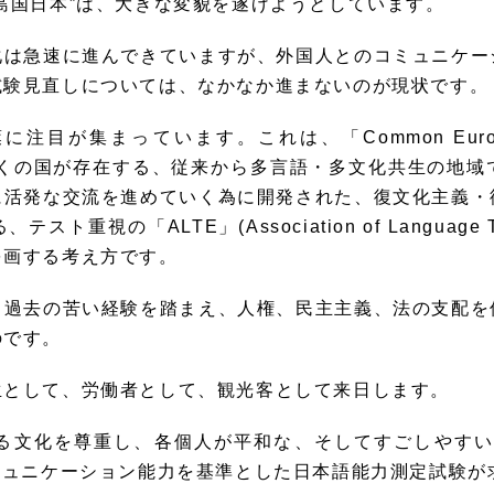
島国日本”は、大きな変貌を遂げようとしています。
は急速に進んできていますが、外国人とのコミュニケー
試験見直しについては、なかなか進まないのが現状です。
まっています。これは、「Common European Fram
きに多くの国が存在する、従来から多言語・多文化共生の地
に活発な交流を進めていく為に開発された、復文化主義・
の「ALTE」(Association of Language Te
を画する考え方です。
過去の苦い経験を踏まえ、人権、民主主義、法の支配を
のです。
として、労働者として、観光客として来日します。
文化を尊重し、各個人が平和な、そしてすごしやすい
ミュニケーション能力を基準とした日本語能力測定試験が