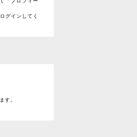
って「プロフィー
りログインしてく
。
ります。