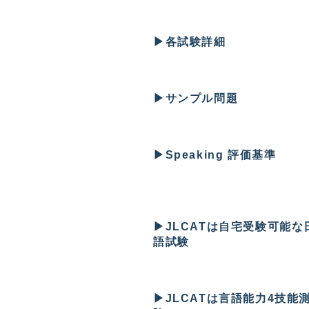
▶︎
各試験詳細
▶︎
サンプル問題
▶︎
Speaking 評価基準
▶︎
JLCATは
自宅受験可能な
語試験
▶︎
JLCATは言語能力4技能