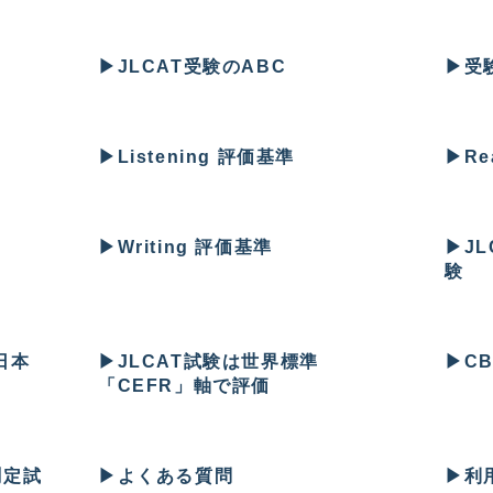
▶︎
JLCAT受験のABC
▶︎
受
▶︎
Listening 評価基準
▶︎
Re
▶︎
Writing 評価基準
▶︎
J
験
日本
▶︎
JLCAT試験は世界標準
▶︎
CB
「CEFR」軸で評価
測定試
▶︎
よくある質問
▶︎
利