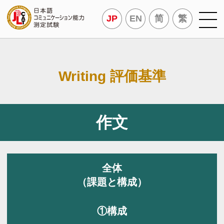
JP
EN
简
繁
Writing 評価基準
作文
全体
（課題と構成）
①構成