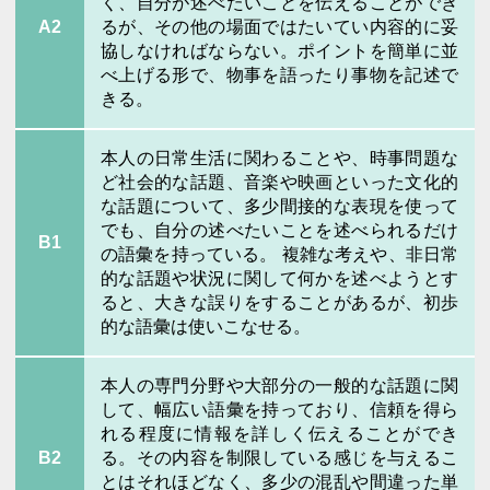
く、自分が述べたいことを伝えることができ
A2
るが、その他の場面ではたいてい内容的に妥
協しなければならない。ポイントを簡単に並
べ上げる形で、物事を語ったり事物を記述で
きる。
本人の日常生活に関わることや、時事問題な
ど社会的な話題、音楽や映画といった文化的
な話題について、多少間接的な表現を使って
でも、自分の述べたいことを述べられるだけ
B1
の語彙を持っている。 複雑な考えや、非日常
的な話題や状況に関して何かを述べようとす
ると、大きな誤りをすることがあるが、初歩
的な語彙は使いこなせる。
本人の専門分野や大部分の一般的な話題に関
して、幅広い語彙を持っており、信頼を得ら
れる程度に情報を詳しく伝えることができ
B2
る。その内容を制限している感じを与えるこ
とはそれほどなく、多少の混乱や間違った単